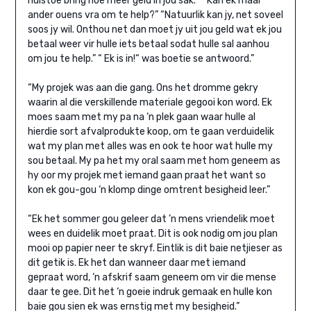
huistoe bring hoe meer geld in jou sak.” “ Kan ek maar
ander ouens vra om te help?” “Natuurlik kan jy, net soveel
soos jy wil. Onthou net dan moet jy uit jou geld wat ek jou
betaal weer vir hulle iets betaal sodat hulle sal aanhou
om jou te help.” “ Ek is in!“ was boetie se antwoord.”
“My projek was aan die gang. Ons het dromme gekry
waarin al die verskillende materiale gegooi kon word. Ek
moes saam met my pa na ‘n plek gaan waar hulle al
hierdie sort afvalprodukte koop, om te gaan verduidelik
wat my plan met alles was en ook te hoor wat hulle my
sou betaal. My pa het my oral saam met hom geneem as
hy oor my projek met iemand gaan praat het want so
kon ek gou-gou ‘n klomp dinge omtrent besigheid leer.”
“Ek het sommer gou geleer dat ’n mens vriendelik moet
wees en duidelik moet praat. Dit is ook nodig om jou plan
mooi op papier neer te skryf. Eintlik is dit baie netjieser as
dit getik is. Ek het dan wanneer daar met iemand
gepraat word, ‘n afskrif saam geneem om vir die mense
daar te gee. Dit het ‘n goeie indruk gemaak en hulle kon
baie gou sien ek was ernstig met my besigheid.”