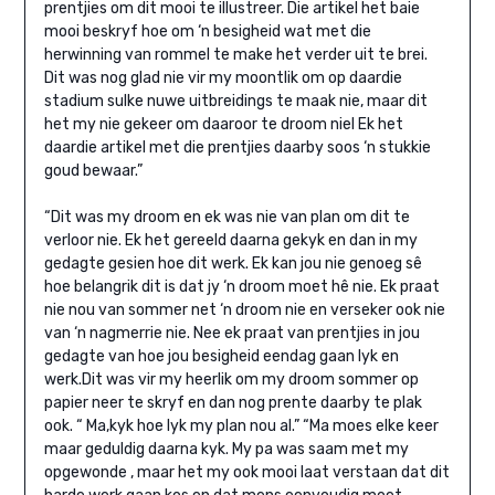
prentjies om dit mooi te illustreer. Die artikel het baie
mooi beskryf hoe om ‘n besigheid wat met die
herwinning van rommel te make het verder uit te brei.
Dit was nog glad nie vir my moontlik om op daardie
stadium sulke nuwe uitbreidings te maak nie, maar dit
het my nie gekeer om daaroor te droom niel Ek het
daardie artikel met die prentjies daarby soos ‘n stukkie
goud bewaar.”
“Dit was my droom en ek was nie van plan om dit te
verloor nie. Ek het gereeld daarna gekyk en dan in my
gedagte gesien hoe dit werk. Ek kan jou nie genoeg sê
hoe belangrik dit is dat jy ‘n droom moet hê nie. Ek praat
nie nou van sommer net ‘n droom nie en verseker ook nie
van ‘n nagmerrie nie. Nee ek praat van prentjies in jou
gedagte van hoe jou besigheid eendag gaan lyk en
werk.Dit was vir my heerlik om my droom sommer op
papier neer te skryf en dan nog prente daarby te plak
ook. “ Ma,kyk hoe lyk my plan nou al.” “Ma moes elke keer
maar geduldig daarna kyk. My pa was saam met my
opgewonde , maar het my ook mooi laat verstaan dat dit