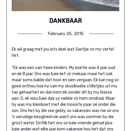
DANKBAAR
February 25, 2015
Ek wil graag met jou iets deel wat Santjie vir my vertel
het:
“Ek was een van twee kinders. My boetie was 6 jaar oud
en ek 8 jaar. Ons was baie lief vir mekaar maar het ook
maar soms baklei dat hoor en sien vergaan. Ek kan nog so
goed onthou hoe hy van my skoolboeke stilletjies uit my
tas gehaal het en dan kom ek sonder dit by my klasse
aan. O, ek wou baie dae sy nekkie vir hom omdraai. Maar
hy was my kleinboet met die mooiste paar oë onder die
son. Ons het by die see gebly, so vakansies was nie vir ons
‘n vervelige besigheid nie want ons was sommer by die
groot water. Eintlik het ons so baie vriende gehad plus
baie ander wat elke jaar kom vakansie hou het dat ons