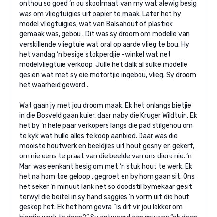
onthou so goed ‘n ou skoolmaat van my wat alewig besig
was om vliegtuigies uit papier te maak. Later het hy
model vliegtuigies, wat van Balsahout of plastiek
gemaak was, gebou . Dit was sy droom om modelle van
verskillende vliegtuie wat oral op aarde vlieg te bou. Hy
het vandag ‘n besige stokperdjie -winkel wat net
modelvliegtuie verkoop. Julle het dalk al sulke modelle
gesien wat met sy eie motortjie ingebou, vlieg. Sy droom
het waarheid geword .
Wat gaan jy met jou droom maak. Ek het onlangs bietjie
in die Bosveld gaan kuier, daar naby die Kruger Wildtuin. Ek
het by ‘n hele paar verkopers langs die pad stilgehou om
te kyk wat hulle alles te koop aanbied. Daar was die
mooiste houtwerk en beeldjies uit hout gesny en gekerf,
om nie eens te praat van die beelde van ons diere nie. ‘n
Man was eenkant besig om met ‘n stuk hout te werk. Ek
het na hom toe geloop , gegroet en by hom gaan sit. Ons
het seker ‘n minuut lank net so doodstil bymekaar gesit
terwyl die beitel in sy hand saggies ‘n vorm uit die hout
geskep het. Ek het hom gevra “is dit vir jou lekker om