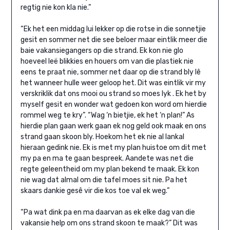
regtig nie kon kla nie.”
“Ek het een middag lui lekker op die rotse in die sonnetjie
gesit en sommer net die see beloer maar eintlik meer die
baie vakansiegangers op die strand. Ek kon nie glo
hoeveel leë blikkies en houers om van die plastiek nie
eens te praat nie, sommer net daar op die strand bly lê
het wanneer hulle weer geloop het. Dit was eintlik vir my
verskriklik dat ons mooi ou strand so moes lyk . Ek het by
myself gesit en wonder wat gedoen kon word om hierdie
rommel weg te kry”. “Wag ‘n bietjie, ek het ‘n plan!” As
hierdie plan gaan werk gaan ek nog geld ook maak en ons
strand gaan skoon bly. Hoekom het ek nie al lankal
hieraan gedink nie. Ek is met my plan huistoe om dit met
my pa en ma te gaan bespreek. Aandete was net die
regte geleentheid om my plan bekend te maak. Ek kon
nie wag dat almal om die tafel moes sit nie. Pa het
skaars dankie gesê vir die kos toe val ek weg.”
“Pa wat dink pa en ma daarvan as ek elke dag van die
vakansie help om ons strand skoon te maak?” Dit was