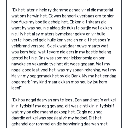
“Ek het later ‘n hele ry dromme gehad vir al die material
wat ons herwin het. Ek was behoorlik verbaas om te sien
hoe fluks my boetie gehelp het. Ek kon dit skaars glo
want hy was nou nie aldag die flukste outjie wat ek ken
nie. Hy het al sy maters bymekaar gekry en vir hulle
vertel hoeveel geld hulle kon verdien en dit het soos ‘n
veldbrand versprei. Skielik wat daar nuwe maats wat
wou kom help, wat tevore nie eers in my boetie belang
gestel het nie. Ons was sommer lekker besig en oor
naweke en vakansie tye het dit woes gegaan. Wat my
nogal goed laat voel het, was my spaar-rekening, wat my
Ma vir my oopgemaak het by die Bank. My ma het eendag
opgemerk “my kind maar ek kan mos nou by jou kom
leen!”
“Ek hou nogal daarvan om te lees . Een aand het ‘n artikel
in ‘n tydskrif my oog gevang, dit was eintlik in ‘n tydskrif
wat my pa elke maand gekoop het. Ek glo nou nog
daardie artikel was spesiaal vir my bedoel. Dit het
gehandel oor rommel en die herwinning daarvan met