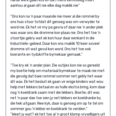
harde werk gaan kos en dat mens eenvoudig moet
aanhou al gaan dit nie elke dag maklik nie”
“Ons kon na ‘n paar maande nie meer al die rommel by
ons huis stoor totdat dit genoeg was om verwyder te
word nie. Ek het vir my pa gevra of daar nie ‘n ander plek
was waar ons die dromme kon plaas nie. Ons het toe ‘n
stoortjie gekry wat ek kon huur daar eenkant in die
Industriële-gebied. Daar kon ons maklik 10 keer soveel
dromme sit wat gevul kon word. Ons het toe ook
koerante en tydskrifte bymekaar gemaak.”
“Toe kry ek ‘n ander plan. Die outjies kon nie so gereeld
my boetie help om materiaal bymekaar te maak nie met
die gevolg dat baie rommel sommer net gebly het waar
dit was. Ek het besluit ek gaan vir enige kinders wat wou
help met lekkers betaal en as hulle ekstra bring, kom daar
nog ‘n koeldrank saam met die lekkers. Boetie, dit was
net ‘n paar dae toe sien jy net lekkers en koeldranke by
die hek uitgaan. Nee kyk, daar is genoeg om op te tel om
sommer gou ‘n lekker en koeldrank te verdien.”
“Weet jy wat? ek het toe al ‘n groot klomp vrywilligers uit