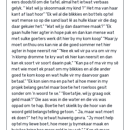
eers doodstil om die tafel, almal het ietwat verbaas
gelyk. “ Wat wil jy skoonmaak my kind ?“ Het ma van haar
kant af laat hoor” “Ek wil al die blikkies en bottels optel
wat mense so op die sand laat lê as hulle klaar vir die dag
daar gekuier het.” “Wat wil jy dan daarmee maak?” ”Ek
gaan hulle hier agter in hope pak en dan kan mense wat
met sulke goeters werk dit hier by my kom koop” “Maar jy
moet onthou ons kan nie al die goed sommer net hier
agter in hope neersit nie” “Nee ek wil vir pa vra om vir my
‘n klomp dromme te kry wat ek hier kan neersit en dan
kan ek soort vir soort daarin pak.“ “Kan pa of ma vir my sê
met wie moet ek praat om my blikkies en al die ander
goed te kom koop en wat hulle vir my daarvoor gaan
betaal.” “Ek kon sien ma en pa het al hoe meer in my
projek belang gestel maar boetie het roerloos gesit
sonder om ‘n woord te se.” “Boetatjie, wil jy graag ook
geld maak?” Die aas was in die water en die vis was
oppad om te hap. Boetie het skielik by die hoor van die
woord geld belangstelling getoon. “ Ja, maar wat moet
ek doen?“ het hy ietwat huiwerig gevra. “Jy moet help
optel my liewe boet, hoe meer jy bymekaar maak en