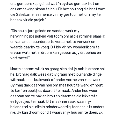
ons gemeenskap gehad wat ‘n bydrae gemaak het om
ons omgewing skoon te hou. Ek het nou nog die brief wat
die Sakekamer se mense vir my gestuur het om my te
bedank vir die projek.”
“Dis nou al jare gelede en vandag werk my
herwinningsbesigheid volstoom om al die rommel plaaslik
en van ander buurdorpe te versamel, te verwerk en
waarde daarby te voeg. Dit bly vir my wonderlik om te
ervaar wat met ‘n droom kan gebeur as jy dit behou en
vertroetel.”
Maats daarom wil ek so graag sien dat jy ook ‘n droom sal
hê. Dit mag dalk wees dat jy graag met jou hande dinge
wil maak soos kralewerk of ander vorme van kunswerke.
Jy mag dalk daarvan hou om met hout te werk, of hout
te kerf en beeldjies daaruit te maak. Ander hou weer
daarvan om te bak en brou en daarmee die lekkerste
eetgoedjies te maak. Dit maak nie saak waarin jy
belangstel nie, niks is minderwaardig teenoor iets anders
nie. Jy kan droom oor dit waarvan jy hou om te doen. Ek