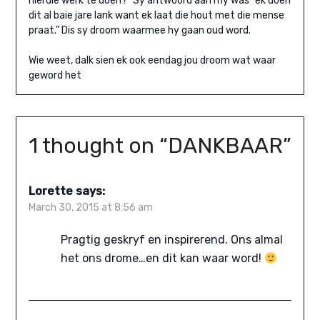
hierdie werk te doen?” Sy antwoord aan my was “ek doen
dit al baie jare lank want ek laat die hout met die mense
praat.” Dis sy droom waarmee hy gaan oud word.
Wie weet, dalk sien ek ook eendag jou droom wat waar
geword het
1 thought on “
DANKBAAR
”
Lorette
says:
March 30, 2015 at 8:56 am
Pragtig geskryf en inspirerend. Ons almal
het ons drome…en dit kan waar word!