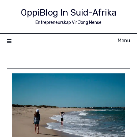
Skip
OppiBlog In Suid-Afrika
to
content
Entrepreneurskap Vir Jong Mense
Menu