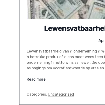
Lewensvatbaarhei
Apr
Lewensvatbaarheid van ŉ onderneming ŉ War
ŉ betrokke produk of diens moet wees teen ŉ
onderneming ŉ netto wins sal lewer. Die do
as pogings om vooraf antwoorde op vrae en
Read more
Categories:
Uncategorized