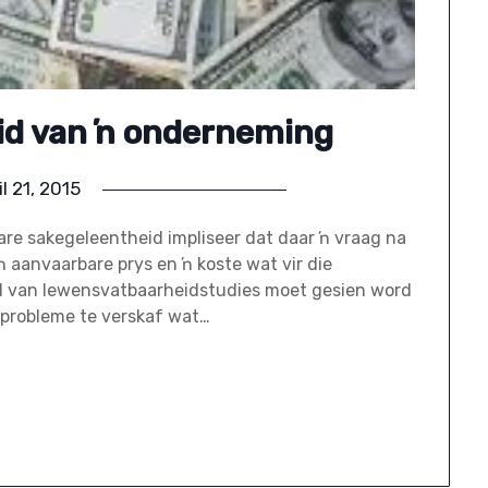
d van ŉ onderneming
il 21, 2015
e sakegeleentheid impliseer dat daar ŉ vraag na
 aanvaarbare prys en ŉ koste wat vir die
el van lewensvatbaarheidstudies moet gesien word
 probleme te verskaf wat…