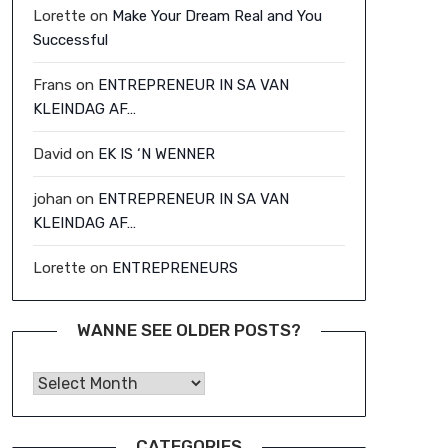
Lorette
on
Make Your Dream Real and You
Successful
Frans
on
ENTREPRENEUR IN SA VAN
KLEINDAG AF…
David
on
EK IS ‘N WENNER
johan
on
ENTREPRENEUR IN SA VAN
KLEINDAG AF…
Lorette
on
ENTREPRENEURS
WANNE SEE OLDER POSTS?
Wanne See Older Posts?
CATEGORIES