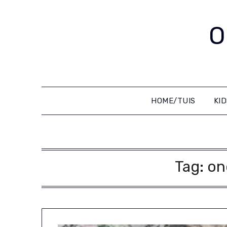
Skip
to
O
content
HOME/TUIS
KI
Tag:
on