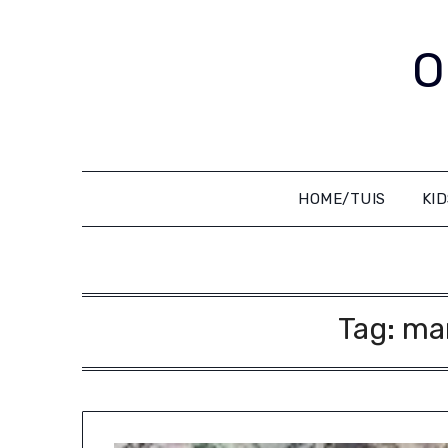
Skip
to
O
content
HOME/TUIS
KI
Tag:
ma