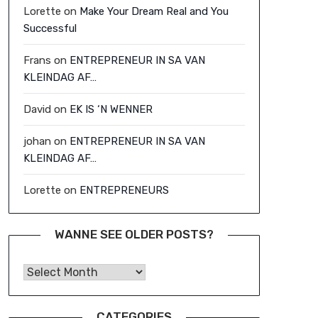
Lorette
on
Make Your Dream Real and You
Successful
Frans
on
ENTREPRENEUR IN SA VAN
KLEINDAG AF…
David
on
EK IS ‘N WENNER
johan
on
ENTREPRENEUR IN SA VAN
KLEINDAG AF…
Lorette
on
ENTREPRENEURS
WANNE SEE OLDER POSTS?
Wanne See Older Posts?
CATEGORIES