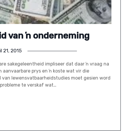
d van ŉ onderneming
il 21, 2015
e sakegeleentheid impliseer dat daar ŉ vraag na
 aanvaarbare prys en ŉ koste wat vir die
el van lewensvatbaarheidstudies moet gesien word
 probleme te verskaf wat…