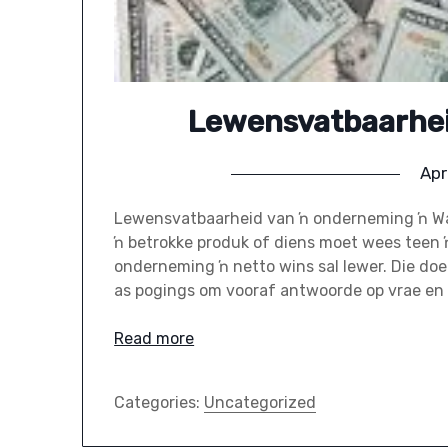
Lewensvatbaarhei
Apr
Lewensvatbaarheid van ŉ onderneming ŉ War
ŉ betrokke produk of diens moet wees teen ŉ
onderneming ŉ netto wins sal lewer. Die do
as pogings om vooraf antwoorde op vrae en
Read more
Categories:
Uncategorized