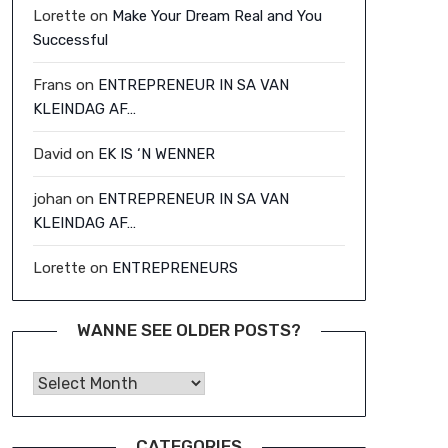
Lorette
on
Make Your Dream Real and You
Successful
Frans
on
ENTREPRENEUR IN SA VAN
KLEINDAG AF…
David
on
EK IS ‘N WENNER
johan
on
ENTREPRENEUR IN SA VAN
KLEINDAG AF…
Lorette
on
ENTREPRENEURS
WANNE SEE OLDER POSTS?
Wanne See Older Posts?
CATEGORIES