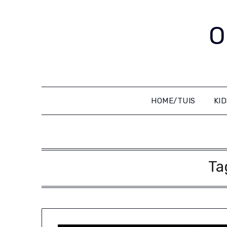
Skip
to
O
content
HOME/TUIS
KI
Ta