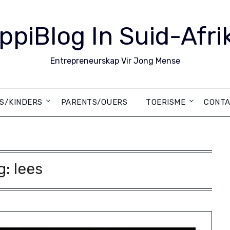
ppiBlog In Suid-Afri
Entrepreneurskap Vir Jong Mense
DS/KINDERS
PARENTS/OUERS
TOERISME
CONTA
g:
lees