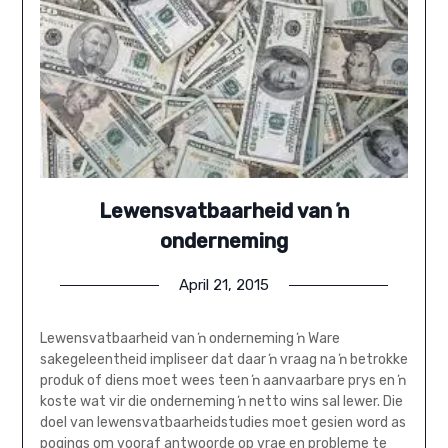
Lewensvatbaarheid van ŉ
onderneming
April 21, 2015
Lewensvatbaarheid van ŉ onderneming ŉ Ware
sakegeleentheid impliseer dat daar ŉ vraag na ŉ betrokke
produk of diens moet wees teen ŉ aanvaarbare prys en ŉ
koste wat vir die onderneming ŉ netto wins sal lewer. Die
doel van lewensvatbaarheidstudies moet gesien word as
pogings om vooraf antwoorde op vrae en probleme te