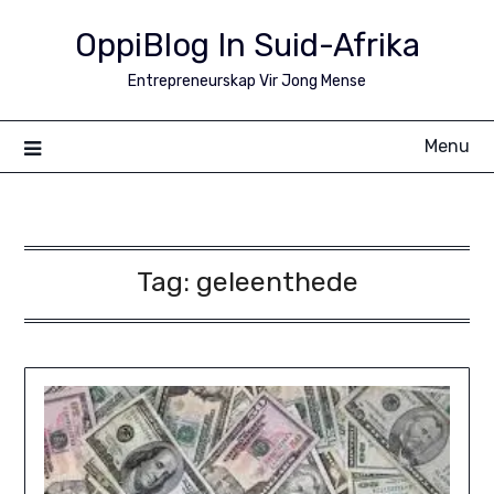
Skip
OppiBlog In Suid-Afrika
to
content
Entrepreneurskap Vir Jong Mense
Menu
Tag:
geleenthede